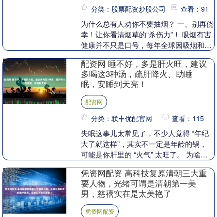
分类：股票配资炒股公司
查看：91
为什么总有人劝你不要抽烟？ 一、别再侥
幸！让你看清烟草的“杀伤力”！ 吸烟有害
健康并不只是口号，每年全球因吸烟和二
手烟暴露导致的死亡人数就有600万，每6
配资网 睡不好，多是肝火旺，建议
秒就可....
多喝这3种汤，疏肝降火、助睡
眠，安睡到天亮！
配资网
分类：联丰优配官网
查看：115
失眠这事儿太常见了，不少人觉得 “年纪
大了就这样”，其实不一定是年龄的锅，
可能是你肝里的 “火气” 太旺了。 为啥这
么说呢？咱们中医常讲 “人卧则血归于
凭资网配资 高科技复原清朝三大重
肝”，意....
要人物，光绪可谓是清朝第一美
男，慈禧实在是太美艳了
凭资网配资