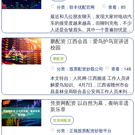
分类：联丰优配官网
查看：85
最近和几位朋友聊天，发现大家对电动汽
车的接受度越来越高，但聊到充电，不少
人还是会皱眉头。其中一个普遍担忧是：
如果大家都买了电动车，晚上集中充电，
鹏配资 江西会昌：爱鸟护鸟宣讲进
电网会不会“吃不....
校园
鹏配资
分类：股票配资炒股公司
查看：148
本文转自：人民网-江西频道 工作人员讲
解爱鸟知识。 4月7日，江西省赣州市会
昌县林业局联合县公安局工作人员来到会
昌县希望小学，开展“守护飞羽精灵·共绘
凭资网配资 以自然为幕，奏响非遗
生态画卷”....
新乐章
凭资网配资
分类：正规股票配资炒股平台