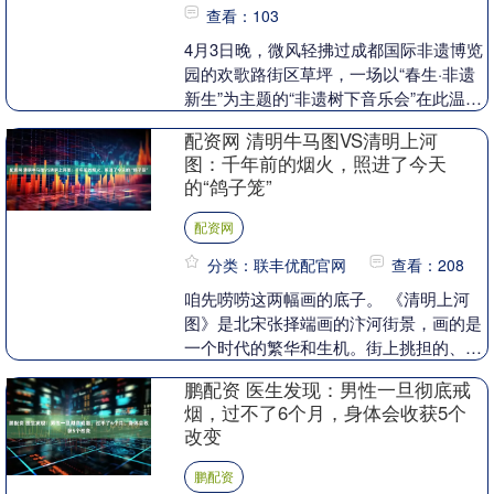
查看：103
4月3日晚，微风轻拂过成都国际非遗博览
园的欢歌路街区草坪，一场以“春生·非遗
新生”为主题的“非遗树下音乐会”在此温情
启幕。作为成都传媒集团、成都市文化
配资网 清明牛马图VS清明上河
馆、成都市....
图：千年前的烟火，照进了今天
的“鸽子笼”
配资网
分类：联丰优配官网
查看：208
咱先唠唠这两幅画的底子。 《清明上河
图》是北宋张择端画的汴河街景，画的是
一个时代的繁华和生机。街上挑担的、赶
车的、坐船的、摆摊的，人来人往，连河
鹏配资 医生发现：男性一旦彻底戒
边的树、桥下的船....
烟，过不了6个月，身体会收获5个
改变
鹏配资