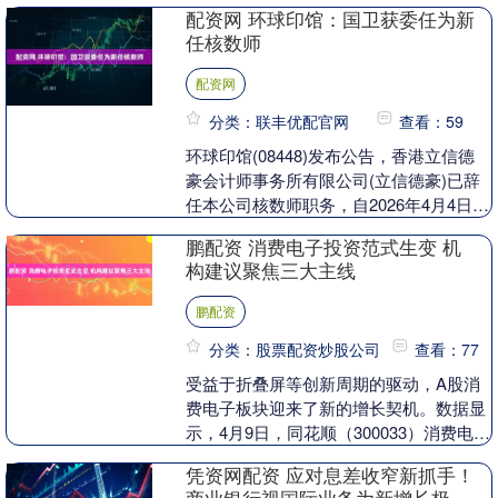
智能化示范煤矿(Ⅱ类)。 验收期间，专家
配资网 环球印馆：国卫获委任为新
组观看了西庞....
任核数师
配资网
分类：联丰优配官网
查看：59
环球印馆(08448)发布公告，香港立信德
豪会计师事务所有限公司(立信德豪)已辞
任本公司核数师职务，自2026年4月4日起
生效。 经审核委员会建议，国卫会计师
鹏配资 消费电子投资范式生变 机
事....
构建议聚焦三大主线
鹏配资
分类：股票配资炒股公司
查看：77
受益于折叠屏等创新周期的驱动，A股消
费电子板块迎来了新的增长契机。数据显
示，4月9日，同花顺（300033）消费电子
板块走出独立行情，板块整体上涨
凭资网配资 应对息差收窄新抓手！
0.55%。其....