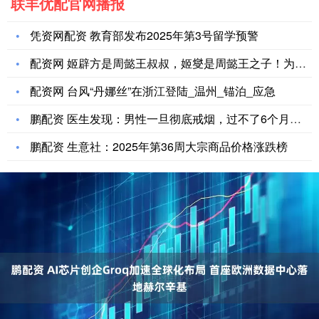
联丰优配官网播报
凭资网配资 教育部发布2025年第3号留学预警
配资网 姬辟方是周懿王叔叔，姬燮是周懿王之子！为何姬辟方成功
配资网 台风“丹娜丝”在浙江登陆_温州_锚泊_应急
鹏配资 医生发现：男性一旦彻底戒烟，过不了6个月，身体会收获
鹏配资 生意社：2025年第36周大宗商品价格涨跌榜