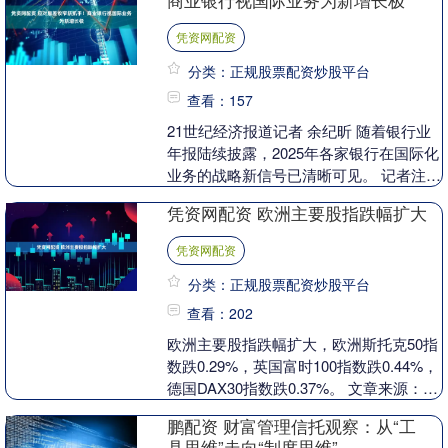
商业银行视国际业务为新增长极
凭资网配资
分类：正规股票配资炒股平台
查看：157
21世纪经济报道记者 余纪昕 随着银行业
年报陆续披露，2025年各家银行在国际化
业务的战略新信号已清晰可见。 记者注意
到，各家银行似乎不再满足于简单的“走
凭资网配资 欧洲主要股指跌幅扩大
出去”....
凭资网配资
分类：正规股票配资炒股平台
查看：202
欧洲主要股指跌幅扩大，欧洲斯托克50指
数跌0.29%，英国富时100指数跌0.44%，
德国DAX30指数跌0.37%。 文章来源：东
方财富Choice数据 责任....
鹏配资 财富管理信托观察：从“工
具思维”走向“制度思维”