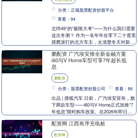
分类：正规股票配资炒股平台
查看：94
北纬49°的“极限大考”——为什么我们需要
这次冬测？ 作为一名年年在零下二十度里
摸爬滚打的北方车主，太清楚冬天对新能
源车意味着什么了。那是早晨推开门时的
鹏配资 广汽埃安推全新金融方案
犹豫，是....
i60与V Home车型可享7年超长低
息
鹏配资
分类：股票配资炒股公司
查看：86
出品 | 搜狐汽车 日前，广汽埃安宣布，旗
下两款车型——i60与V Home正式加推“7
年低息”限时购车政策。在2026年即日起
至2月28日期间，消费者购买上述....
配资网 江西有序充电桩
配资网